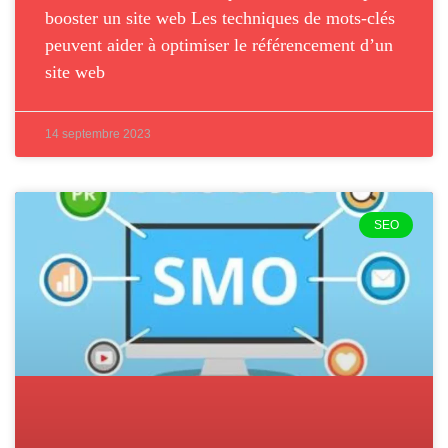
booster un site web Les techniques de mots-clés
peuvent aider à optimiser le référencement d’un
site web
14 septembre 2023
SEO