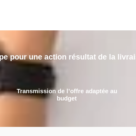
pe pour une action résultat de la livra
Transmission de l’offre adaptée au
budget