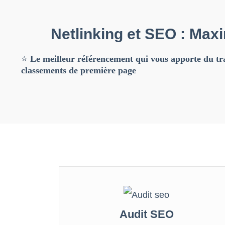
Netlinking et SEO : Maxi
⭐
Le meilleur ré
f
érencement qui vous apporte du tra
classements de premi
è
re page
Audit SEO