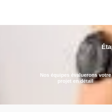
Éta
Nos équipes évaluerons votre
projet en détail